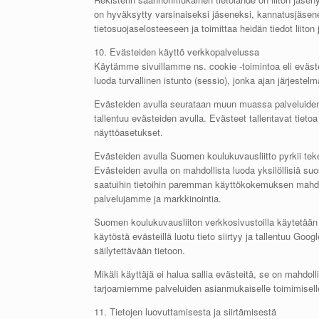
on hyväksytty varsinaiseksi jäseneksi, kannatusjäsenek
tietosuojaselosteeseen ja toimittaa heidän tiedot liit
10. Evästeiden käyttö verkkopalvelussa
Käytämme sivuillamme ns. cookie -toimintoa eli evästeit
luoda turvallinen istunto (sessio), jonka ajan järjeste
Evästeiden avulla seurataan muun muassa palveluiden kä
tallentuu evästeiden avulla. Evästeet tallentavat tietoa
näyttöasetukset.
Evästeiden avulla Suomen koulukuvausliitto pyrkii teke
Evästeiden avulla on mahdollista luoda yksilöllisiä su
saatuihin tietoihin paremman käyttökokemuksen mahdol
palvelujamme ja markkinointia.
Suomen koulukuvausliiton verkkosivustoilla käytetään
käytöstä evästeillä luotu tieto siirtyy ja tallentuu G
säilytettävään tietoon.
Mikäli käyttäjä ei halua sallia evästeitä, se on mahdoll
tarjoamiemme palveluiden asianmukaiselle toimimisell
11. Tietojen luovuttamisesta ja siirtämisestä