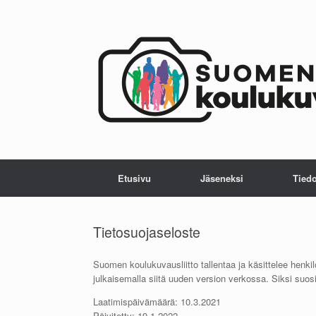
Skip
to
content
Etusivu
Jäseneksi
Tiedo
Tietosuojaseloste
Suomen koulukuvausliitto tallentaa ja käsittelee henki
julkaisemalla siitä uuden version verkossa. Siksi su
Laatimispäivämäärä: 10.3.2021
Päivitetty: 19.1.2022