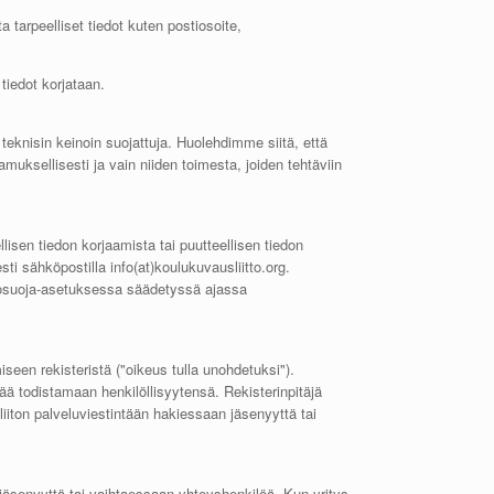
 tarpeelliset tiedot kuten postiosoite,
 tiedot korjataan.
 teknisin keinoin suojattuja. Huolehdimme siitä, että
tamuksellisesti ja vain niiden toimesta, joiden tehtäviin
ellisen tiedon korjaamista tai puutteellisen tiedon
sti sähköpostilla info(at)koulukuvausliitto.org.
ietosuoja-asetuksessa säädetyssä ajassa
seen rekisteristä ("oikeus tulla unohdetuksi").
äjää todistamaan henkilöllisyytensä. Rekisterinpitäjä
iton palveluviestintään hakiessaan jäsenyyttä tai
 jäsenyyttä tai vaihtaessaan yhteyshenkilöä. Kun yritys