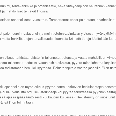
 sukunimi, tehtävänimike ja organisaatio, sekä yhteydenpidon seurannan kannalta
ja mahdolliset tehtävät liitossa.
oidaan säännöllisesti vuosittain. Tarpeettomat tiedot poistetaan ja virheelliset
vat palomuurein, salasanoin ja muin tietoturvatoimialan yleisesti hyväksyttävin
 muita henkilötietojen turvallisuuden kannalta kriittisiä tietoja käsitellään luot
ä on oikeus tarkistaa rekisteriin tallennetut tietonsa ja vaatia mahdollisen virhe
tä tallennetut tiedot tai vaatia niihin oikaisua, pyyntö tulee lähettää kirjallise
äjää todistamaan henkilöllisyytensä. Rekisterinpitäjä vastaa jäsenille EU:n t
enkilöjäsenellä on myös oikeus pyytää häntä koskevien henkilötietojen poistami
at)koulukuvausliitto.org. Rekisterinpitäjä voi pyytää tarvittaessa pyynnön esitt
sä ajassa (pääsääntöisesti kuukauden kuluessa). Rekisteröity on suostunut li
vänsä liiton toimintaan.
ritys tai henkilöjäsen. Jäsenyritys antaa yhteyshenkilönsä tiedot hakiessaan