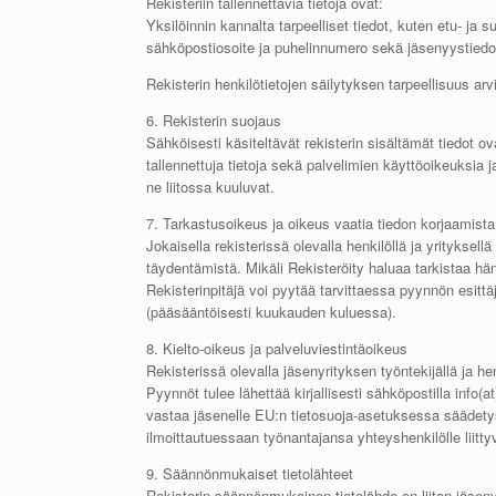
Rekisteriin tallennettavia tietoja ovat:
Yksilöinnin kannalta tarpeelliset tiedot, kuten etu- ja
sähköpostiosoite ja puhelinnumero sekä jäsenyystiedot 
Rekisterin henkilötietojen säilytyksen tarpeellisuus arvi
6. Rekisterin suojaus
Sähköisesti käsiteltävät rekisterin sisältämät tiedot o
tallennettuja tietoja sekä palvelimien käyttöoikeuksia ja
ne liitossa kuuluvat.
7. Tarkastusoikeus ja oikeus vaatia tiedon korjaamista
Jokaisella rekisterissä olevalla henkilöllä ja yrityksell
täydentämistä. Mikäli Rekisteröity haluaa tarkistaa hänes
Rekisterinpitäjä voi pyytää tarvittaessa pyynnön esitt
(pääsääntöisesti kuukauden kuluessa).
8. Kielto-oikeus ja palveluviestintäoikeus
Rekisterissä olevalla jäsenyrityksen työntekijällä ja h
Pyynnöt tulee lähettää kirjallisesti sähköpostilla info(
vastaa jäsenelle EU:n tietosuoja-asetuksessa säädetys
ilmoittautuessaan työnantajansa yhteyshenkilölle liitty
9. Säännönmukaiset tietolähteet
Rekisterin säännönmukainen tietolähde on liiton jäseny