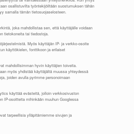
taan osallistuvilta työntekijöiltään suostumuksen tähän
ksyy samalla tämän tietosuojaselosteen.
rkintä, joka mahdollistaa sen, että käyttäjälle voidaan
 tietokoneita tai tiedostoja.
järjestelmistä. Myös käyttäjän IP- ja verkko-osoite
n käyttökielen, fonttikoon ja erilaiset
vat mahdollisimman hyvin käyttäjien toiveita.
voidaan myös yhdistää käyttäjältä muussa yhteydessä
eja, joiden avulla pyrimme personoimaan
ics käyttää evästeitä, jolloin verkkosivuston
tyjen IP-osoitteita mihinkään muuhun Googlessa
 ovat tarpeellisia ylläpitämiemme sivujen ja