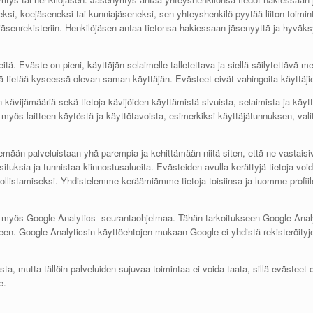
si, koejäseneksi tai kunniajäseneksi, sen yhteyshenkilö pyytää liiton toimin
on jäsenrekisteriin. Henkilöjäsen antaa tietonsa hakiessaan jäsenyyttä ja hyvä
ä. Eväste on pieni, käyttäjän selaimelle talletettava ja siellä säilytettävä me
lmä tietää kyseessä olevan saman käyttäjän. Evästeet eivät vahingoita käyttäjien
vijämääriä sekä tietoja kävijöiden käyttämistä sivuista, selaimista ja käyttö
 myös laitteen käytöstä ja käyttötavoista, esimerkiksi käyttäjätunnuksen, valitu
mään palveluistaan yhä parempia ja kehittämään niitä siten, että ne vastaisi
osituksia ja tunnistaa kiinnostusalueita. Evästeiden avulla kerättyjä tietoja 
listamiseksi. Yhdistelemme keräämiämme tietoja toisiinsa ja luomme profiil
 myös Google Analytics -seurantaohjelmaa. Tähän tarkoitukseen Google Analyt
oogleen. Google Analyticsin käyttöehtojen mukaan Google ei yhdistä rekisteröi
ista, mutta tällöin palveluiden sujuvaa toimintaa ei voida taata, sillä evästeet
e.