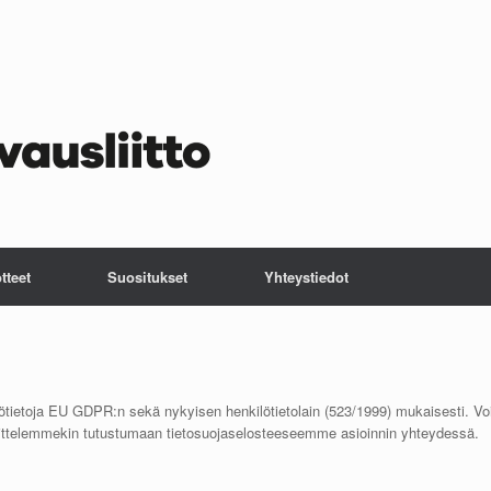
tteet
Suositukset
Yhteystiedot
lötietoja EU GDPR:n sekä nykyisen henkilötietolain (523/1999) mukaisesti. Voi
osittelemmekin tutustumaan tietosuojaselosteeseemme asioinnin yhteydessä.