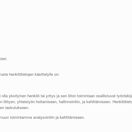
teri.
te henkilötietojen käsittelylle on:
la yksityinen henkilö tai yritys ja sen liiton toimintaan osallistuvat työntekij
n liittyen, yhteistyön hoitamiseen, hallinnointiin, ja kehittämiseen. Henkilöt
ten laskutukseen.
 muun toimintamme analysointiin ja kehittämiseen.