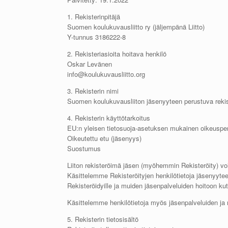
1. Rekisterinpitäjä
Suomen koulukuvausliitto ry (jäljempänä Liitto)
Y-tunnus 3186222-8
2. Rekisteriasioita hoitava henkilö
Oskar Levänen
info@koulukuvausliitto.org
3. Rekisterin nimi
Suomen koulukuvausliiton jäsenyyteen perustuva rekis
4. Rekisterin käyttötarkoitus
EU:n yleisen tietosuoja-asetuksen mukainen oikeusperus
Oikeutettu etu (jäsenyys)
Suostumus
Liiton rekisteröimä jäsen (myöhemmin Rekisteröity) voi ol
Käsittelemme Rekisteröityjen henkilötietoja jäsenyytee
Rekisteröidyille ja muiden jäsenpalveluiden hoitoon ku
Käsittelemme henkilötietoja myös jäsenpalveluiden ja
5. Rekisterin tietosisältö