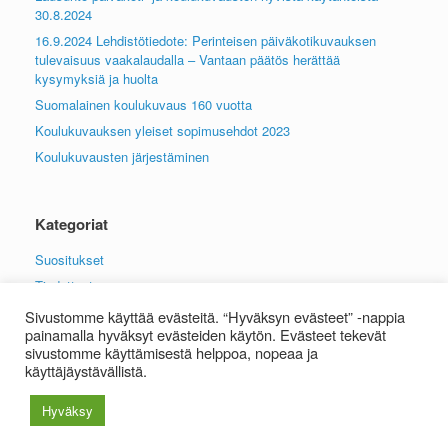
30.8.2024
16.9.2024 Lehdistötiedote: Perinteisen päiväkotikuvauksen
tulevaisuus vaakalaudalla – Vantaan päätös herättää
kysymyksiä ja huolta
Suomalainen koulukuvaus 160 vuotta
Koulukuvauksen yleiset sopimusehdot 2023
Koulukuvausten järjestäminen
Kategoriat
Suositukset
Tiedotteet
Sivustomme käyttää evästeitä. “Hyväksyn evästeet” -nappia
painamalla hyväksyt evästeiden käytön. Evästeet tekevät
sivustomme käyttämisestä helppoa, nopeaa ja
käyttäjäystävällistä.
Suomen koulukuvausliitto ry | Y-tunnus 3186222-8
Tietosuojaseloste
Hyväksy
Theme by
SiteOrigin