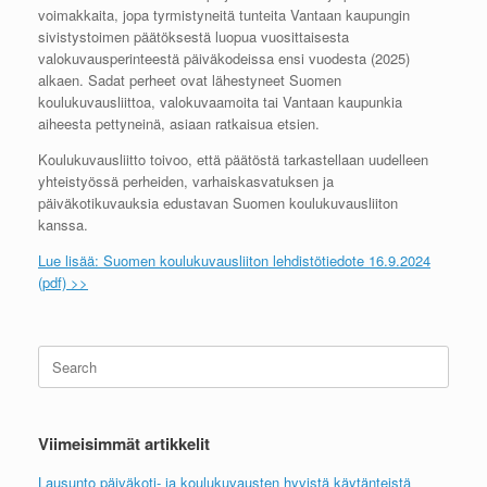
voimakkaita, jopa tyrmistyneitä tunteita Vantaan kaupungin
sivistystoimen päätöksestä luopua vuosittaisesta
valokuvausperinteestä päiväkodeissa ensi vuodesta (2025)
alkaen. Sadat perheet ovat lähestyneet Suomen
koulukuvausliittoa, valokuvaamoita tai Vantaan kaupunkia
aiheesta pettyneinä, asiaan ratkaisua etsien.
Koulukuvausliitto toivoo, että päätöstä tarkastellaan uudelleen
yhteistyössä perheiden, varhaiskasvatuksen ja
päiväkotikuvauksia edustavan Suomen koulukuvausliiton
kanssa.
Lue lisää: Suomen koulukuvausliiton lehdistötiedote 16.9.2024
(pdf) >>
Search
for:
Viimeisimmät artikkelit
Lausunto päiväkoti- ja koulukuvausten hyvistä käytänteistä