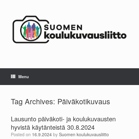
Skip
to
content
Menu
Tag Archives:
Päiväkotikuvaus
Lausunto päiväkoti- ja koulukuvausten
hyvistä käytänteistä 30.8.2024
Posted on
16.9.2024
by
Suomen koulukuvausliitto